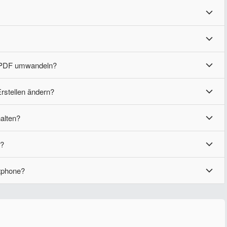
n PDF umwandeln?
rstellen ändern?
halten?
n?
rtphone?