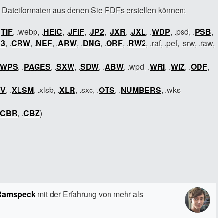
n Dateiformaten aus denen Sie PDFs erstellen können:
.
TIF
, .webp, .
HEIC
, .
JFIF
, .
JP2
, .
JXR
, .
JXL
, .
WDP
, .psd, .
PSB
,
3
, .
CRW
, .
NEF
, .
ARW
, .
DNG
, .
ORF
, .
RW2
, .raf, .pef, .srw, .raw,
WPS
, .
PAGES
, .
SXW
, .
SDW
, .
ABW
, .wpd, .
WRI
, .
WIZ
, .
ODF
,
SV
, .
XLSM
, .xlsb, .
XLR
, .sxc, .
OTS
, .
NUMBERS
, .wks
CBR
, .
CBZ
)
Ramspeck
mit der Erfahrung von mehr als