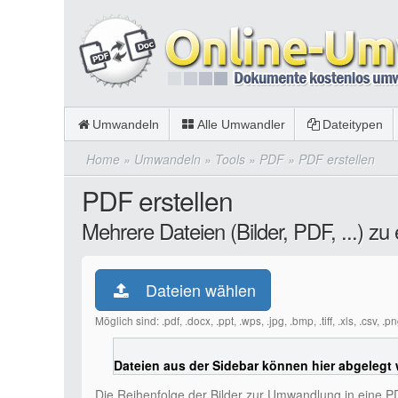
Umwandeln
Alle Umwandler
Dateitypen
Home
»
Umwandeln
»
Tools
»
PDF
»
PDF erstellen
PDF erstellen
Mehrere Dateien (Bilder, PDF, ...)
Dateien wählen
Möglich sind: .pdf, .docx, .ppt, .wps, .jpg, .bmp, .tiff, .xls, .csv, 
Dateien aus der Sidebar können hier abgelegt
Die Reihenfolge der Bilder zur Umwandlung in eine P