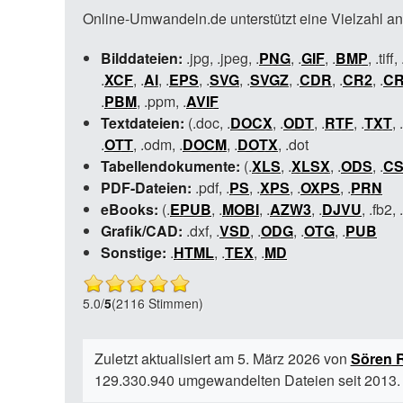
Online-Umwandeln.de unterstützt eine Vielzahl a
Bilddateien:
.jpg, .jpeg, .
PNG
, .
GIF
, .
BMP
, .tiff, 
.
XCF
, .
AI
, .
EPS
, .
SVG
, .
SVGZ
, .
CDR
, .
CR2
, .
CR
.
PBM
, .ppm, .
AVIF
Textdateien:
(.doc, .
DOCX
, .
ODT
, .
RTF
, .
TXT
, .
.
OTT
, .odm, .
DOCM
, .
DOTX
, .dot
Tabellendokumente:
(.
XLS
, .
XLSX
, .
ODS
, .
C
PDF-Dateien:
.pdf, .
PS
, .
XPS
, .
OXPS
, .
PRN
eBooks:
(.
EPUB
, .
MOBI
, .
AZW3
, .
DJVU
, .fb2, .
Grafik/CAD:
.dxf, .
VSD
, .
ODG
, .
OTG
, .
PUB
Sonstige:
.
HTML
, .
TEX
, .
MD
5.0
/
5
(2116 Stimmen)
Zuletzt aktualisiert am 5. März 2026 von
Sören 
129.330.940 umgewandelten Dateien seit 2013.