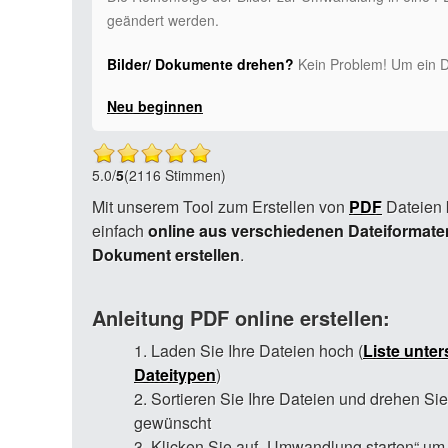
geändert werden.
Bilder/ Dokumente drehen?
Kein Problem! Um ein Do
Neu beginnen
5.0
/
5
(2116 Stimmen)
Mit unserem Tool zum Erstellen von
PDF
Dateien 
einfach
online aus verschiedenen Dateiformate
Dokument erstellen
.
Anleitung PDF online erstellen:
Laden Sie Ihre Dateien hoch (
Liste unter
Dateitypen
)
Sortieren Sie Ihre Dateien und drehen Sie 
gewünscht
Klicken Sie auf „Umwandlung starten“ um 