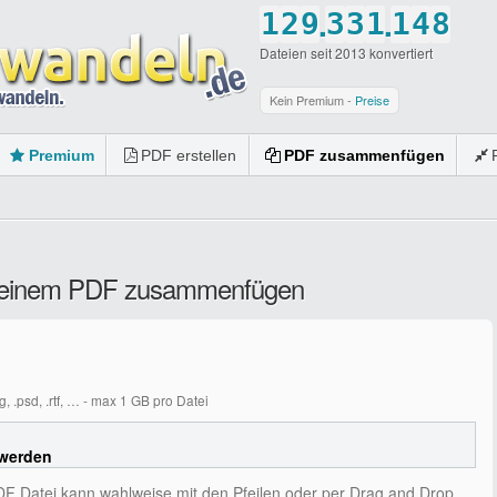
.
.
1
2
9
3
3
1
1
4
8
Dateien seit 2013 konvertiert
2
3
0
4
4
2
2
5
9
3
4
5
5
3
3
6
0
Kein Premium -
Preise
4
5
6
6
4
4
7
Premium
PDF erstellen
PDF zusammenfügen
5
6
7
7
5
5
8
6
7
8
8
6
6
9
7
8
9
9
7
7
0
 zu einem PDF zusammenfügen
8
9
0
0
8
8
9
0
9
9
0
0
0
.png, .psd, .rtf, … - max 1 GB pro Datei
 werden
DF Datei kann wahlweise mit den Pfeilen oder per Drag and Drop